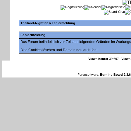
Thailand-Nightlife
» Fehlermeldung
Fehlermeldung
Das Forum befindet sich zur Zeit aus folgenden Gründen im Wartung
Bitte Cookies löschen und Domain neu aufrufen !
Views heute:
39.697 |
Views
Forensoftware:
Burning Board 2.3.6