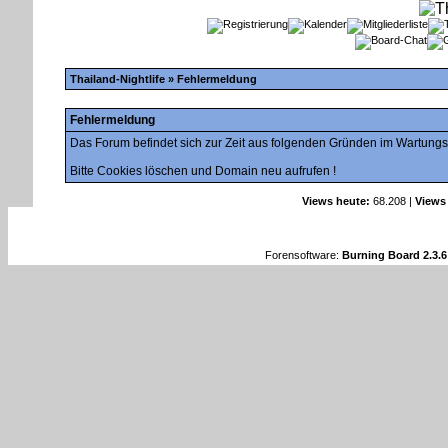
Thailand-Nightlife
» Fehlermeldung
Fehlermeldung
Das Forum befindet sich zur Zeit aus folgenden Gründen im Wartung
Bitte Cookies löschen und Domain neu aufrufen !
Views heute:
68.208 |
Views
Forensoftware:
Burning Board 2.3.6