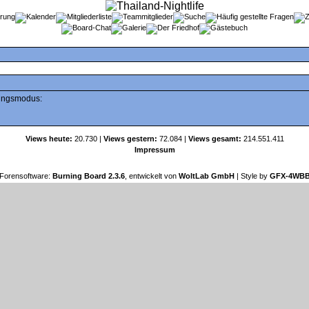
tungsmodus:
Views heute:
20.730 |
Views gestern:
72.084 |
Views gesamt:
214.551.411
Impressum
Forensoftware:
Burning Board 2.3.6
, entwickelt von
WoltLab GmbH
| Style by
GFX-4WB