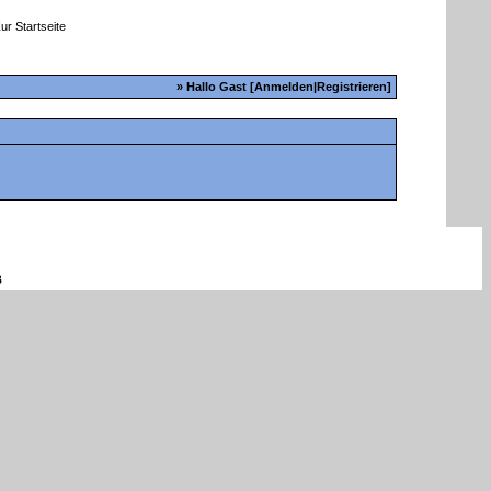
» Hallo Gast [
Anmelden
|
Registrieren
]
B