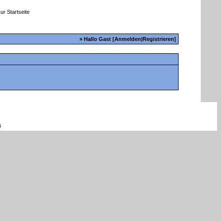
» Hallo Gast [
Anmelden
|
Registrieren
]
B