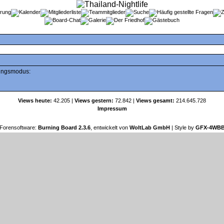
tungsmodus:
Views heute:
42.205 |
Views gestern:
72.842 |
Views gesamt:
214.645.728
Impressum
Forensoftware:
Burning Board 2.3.6
, entwickelt von
WoltLab GmbH
| Style by
GFX-4WB