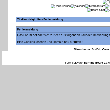
Thailand-Nightlife
» Fehlermeldung
Fehlermeldung
Das Forum befindet sich zur Zeit aus folgenden Gründen im Wartung
Bitte Cookies löschen und Domain neu aufrufen !
Views heute:
54.404 |
Views
Forensoftware:
Burning Board 2.3.6