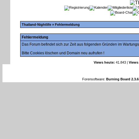
Thailand-Nightlife
» Fehlermeldung
Fehlermeldung
Das Forum befindet sich zur Zeit aus folgenden Gründen im Wartung
Bitte Cookies löschen und Domain neu aufrufen !
Views heute:
41.843 |
Views
Forensoftware:
Burning Board 2.3.6