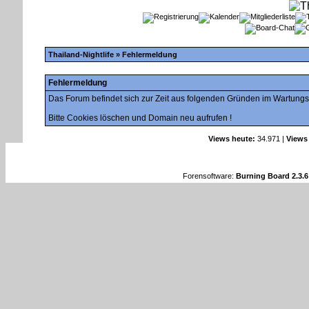
Thailand-Nightlife
» Fehlermeldung
Fehlermeldung
Das Forum befindet sich zur Zeit aus folgenden Gründen im Wartung
Bitte Cookies löschen und Domain neu aufrufen !
Views heute:
34.971 |
Views
Forensoftware:
Burning Board 2.3.6