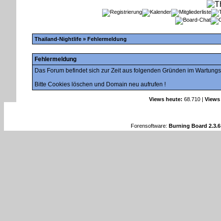
Thailand-Nightlife
» Fehlermeldung
Fehlermeldung
Das Forum befindet sich zur Zeit aus folgenden Gründen im Wartung
Bitte Cookies löschen und Domain neu aufrufen !
Views heute:
68.710 |
Views
Forensoftware:
Burning Board 2.3.6