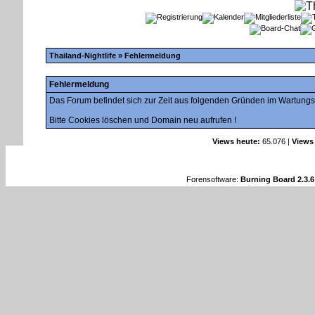
Thailand-Nightlife
» Fehlermeldung
Fehlermeldung
Das Forum befindet sich zur Zeit aus folgenden Gründen im Wartung
Bitte Cookies löschen und Domain neu aufrufen !
Views heute:
65.076 |
Views
Forensoftware:
Burning Board 2.3.6