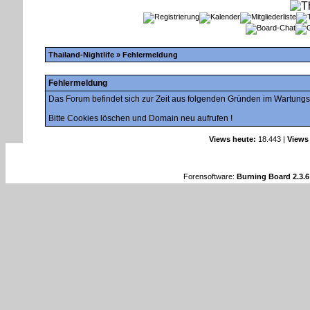
Thailand-Nightlife
» Fehlermeldung
Fehlermeldung
Das Forum befindet sich zur Zeit aus folgenden Gründen im Wartung
Bitte Cookies löschen und Domain neu aufrufen !
Views heute:
18.443 |
Views
Forensoftware:
Burning Board 2.3.6