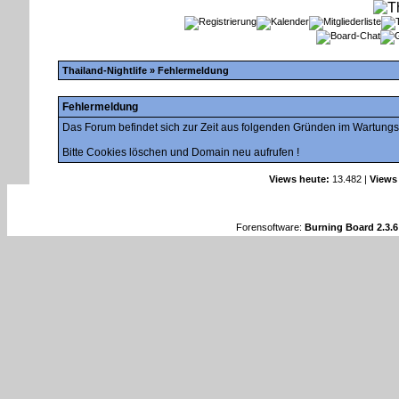
Thailand-Nightlife
» Fehlermeldung
Fehlermeldung
Das Forum befindet sich zur Zeit aus folgenden Gründen im Wartung
Bitte Cookies löschen und Domain neu aufrufen !
Views heute:
13.482 |
Views
Forensoftware:
Burning Board 2.3.6