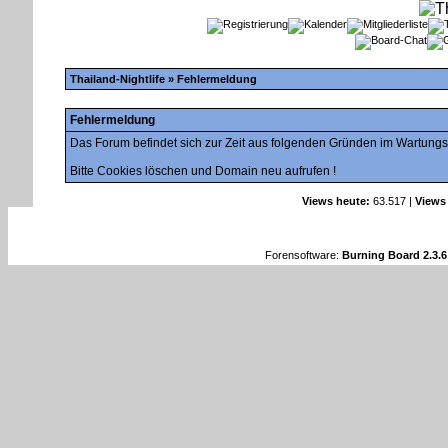
Thailand-Nightlife
» Fehlermeldung
Fehlermeldung
Das Forum befindet sich zur Zeit aus folgenden Gründen im Wartung
Bitte Cookies löschen und Domain neu aufrufen !
Views heute:
63.517 |
Views
Forensoftware:
Burning Board 2.3.6