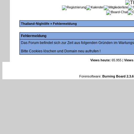
Thailand-Nightlife
» Fehlermeldung
Fehlermeldung
Das Forum befindet sich zur Zeit aus folgenden Gründen im Wartung
Bitte Cookies löschen und Domain neu aufrufen !
Views heute:
65.955 |
Views
Forensoftware:
Burning Board 2.3.6