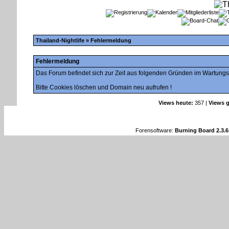
Thailand-Nightlife
» Fehlermeldung
Fehlermeldung
Das Forum befindet sich zur Zeit aus folgenden Gründen im Wartung
Bitte Cookies löschen und Domain neu aufrufen !
Views heute:
357 |
Views g
Forensoftware:
Burning Board 2.3.6